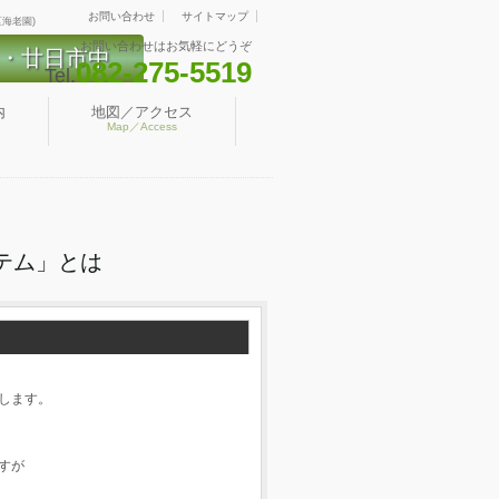
お問い合わせ
サイトマップ
海老園)
お問い合わせはお気軽にどうぞ
・廿日市中
082-275-5519
Tel.
内
地図／アクセス
Map／Access
テム」とは
します。
すが