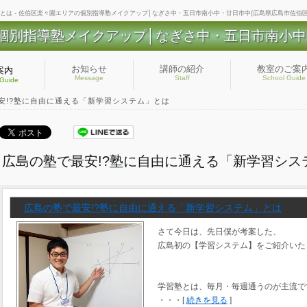
とは - 佐伯区楽々園エリアの個別指導塾メイクアップ│なぎさ中・五日市南小中・廿日市中(広島県広島市佐伯区
個別指導塾メイクアップ│なぎさ中・五日市南小中
お知らせ
講師の紹介
教室のご案
案内
Message
Staff
School Guide
 Guide
安!?塾に自由に通える「新学習システム」とは
広島の塾で最安!?塾に自由に通える「新学習シス
広島の塾で最安!?塾に自由に通える「新学習システム」とは
さて今日は、先日僕が考案した、
広島初の【学習システム】をご紹介いた
学習塾とは、毎月・毎週通うのが主流で
・・・[
続きを見る
]