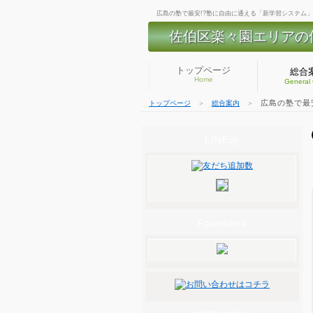
広島の塾で最安!?塾に自由に通える「新学習システム」
佐伯区楽々園エリアの
トップページ
総合
Home
General
広島の塾で最
トップページ
＞
総合案内
＞
LINE@
Facebook