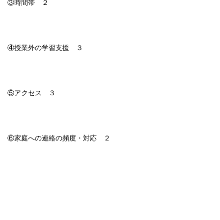
③時間帯 ２
④授業外の学習支援 ３
⑤アクセス ３
⑥家庭への連絡の頻度・対応 ２