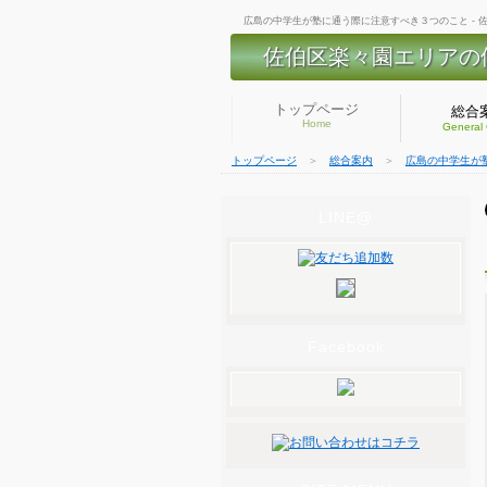
広島の中学生が塾に通う際に注意すべき３つのこと - 
佐伯区楽々園エリアの
トップページ
総合
Home
General
トップページ
＞
総合案内
＞
広島の中学生が
LINE@
Facebook