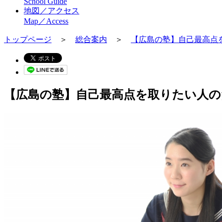
School Guide
地図／アクセス
Map／Access
トップページ
＞
総合案内
＞
【広島の塾】自己最高点
【広島の塾】自己最高点を取りたい人の