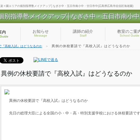
区楽々園エリアの個別指導塾メイクアップ│なぎさ中・五日市南小中・廿日市中(広島県広島市佐伯区海老園)
個別指導塾メイクアップ│なぎさ中・五日市南小中
お知らせ
講師の紹介
教室のご案
案内
Message
Staff
School Guide
 Guide
異例の休校要請で『高校入試』はどうなるのか
で『高校入試』はどうなるのか
＞
異例の休校要請で『高校入試』はどうなるのか
異例の休校要請で『高校入試』はどうなるのか
先日の総理大臣による全国の小・中・高・特別支援学校における休校要請で