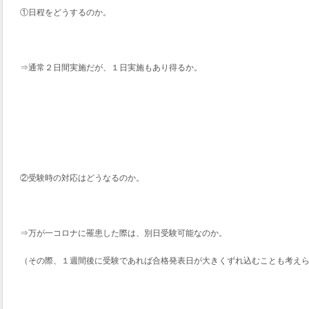
①日程をどうするのか。
⇒通常２日間実施だが、１日実施もあり得るか。
②受験時の対応はどうなるのか。
⇒万が一コロナに罹患した際は、別日受験可能なのか。
（その際、１週間後に受験であれば合格発表日が大きくずれ込むことも考え