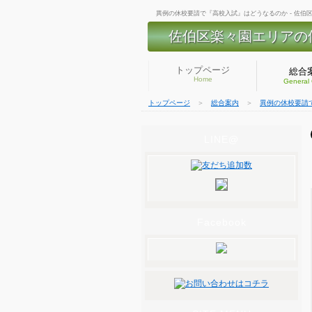
異例の休校要請で『高校入試』はどうなるのか - 佐伯
佐伯区楽々園エリアの
トップページ
総合
Home
General
トップページ
＞
総合案内
＞
異例の休校要請
LINE@
Facebook