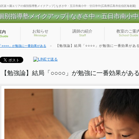
 佐伯区楽々園エリアの個別指導塾メイクアップ│なぎさ中・五日市南小中・廿日市中(広島県広島市佐伯区海老園)
個別指導塾メイクアップ│なぎさ中・五日市南小中
お知らせ
講師の紹介
教室のご案
案内
Message
Staff
School Guide
 Guide
【勉強論】結局「○○○○」が勉強に一番効果があ
○○○○」が勉強に一番効果がある
＞
【勉強論】結局「○○○○」が勉強に一番効果があ