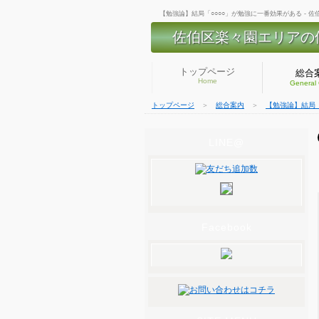
【勉強論】結局「○○○○」が勉強に一番効果がある -
佐伯区楽々園エリアの
トップページ
総合
Home
General
トップページ
＞
総合案内
＞
【勉強論】結局「
LINE@
Facebook